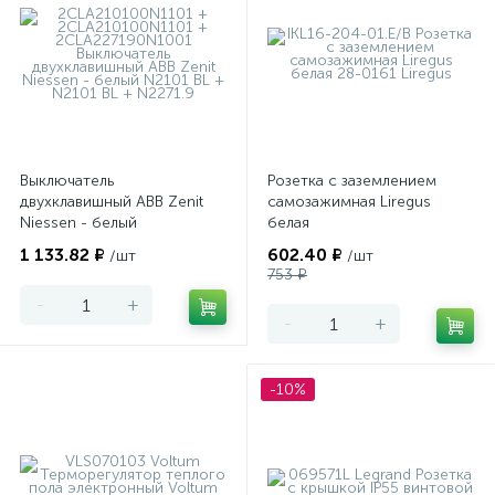
Выключатель
Розетка с заземлением
двухклавишный ABB Zenit
самозажимная Liregus
Niessen - белый
белая
1 133.82 ₽
602.40 ₽
/шт
/шт
753 ₽
-
+
-
+
-10%