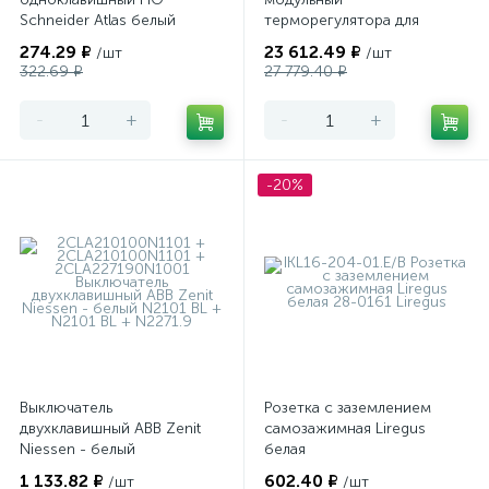
Schneider Atlas белый
терморегулятора для
теплого пола
274.29 ₽
23 612.49 ₽
/шт
/шт
программируемый Merten
322.69 ₽
27 779.40 ₽
-
+
-
+
-20%
Выключатель
Розетка с заземлением
двухклавишный ABB Zenit
самозажимная Liregus
Niessen - белый
белая
1 133.82 ₽
602.40 ₽
/шт
/шт