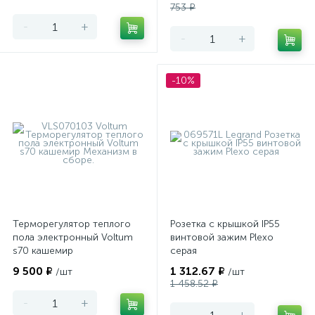
753 ₽
-
+
-
+
-10%
Терморегулятор теплого
Розетка с крышкой IP55
пола электронный Voltum
винтовой зажим Plexo
s70 кашемир
серая
9 500 ₽
1 312.67 ₽
/шт
/шт
1 458.52 ₽
-
+
-
+