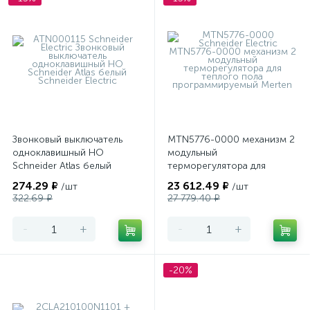
Звонковый выключатель
MTN5776-0000 механизм 2
одноклавишный НО
модульный
Schneider Atlas белый
терморегулятора для
теплого пола
274.29 ₽
23 612.49 ₽
/шт
/шт
программируемый Merten
322.69 ₽
27 779.40 ₽
-
+
-
+
-20%