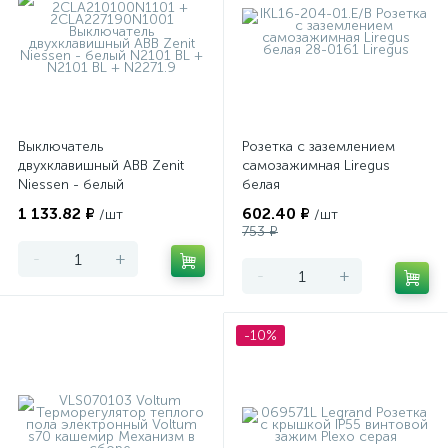
Выключатель
Розетка с заземлением
двухклавишный ABB Zenit
самозажимная Liregus
Niessen - белый
белая
1 133.82 ₽
602.40 ₽
/шт
/шт
753 ₽
-
+
-
+
-10%