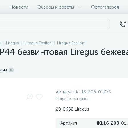
Новости
Обзоры и советы
Фотогалерея
и
Liregus
Liregus Epsilon
Liregus Epsilon
IP44 безвинтовая Liregus бежев
ывы
0
Артикул:
IKL16-208-01.E/S
Пока нет отзывов
28-0662 Liregus
Артикул
IKL16-208-01.