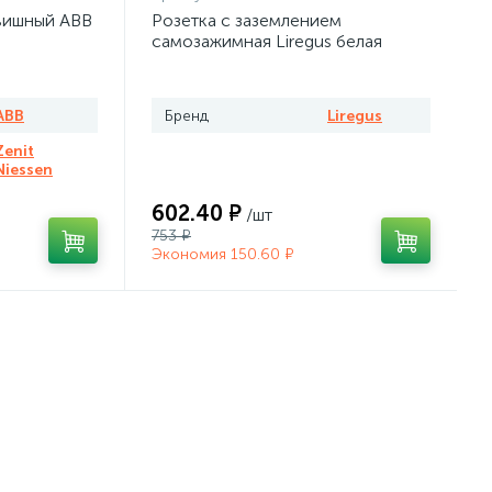
вишный ABB
Розетка с заземлением
самозажимная Liregus белая
ABB
Бренд
Liregus
Zenit
Niessen
602.40 ₽
/шт
753 ₽
Экономия 150.60 ₽