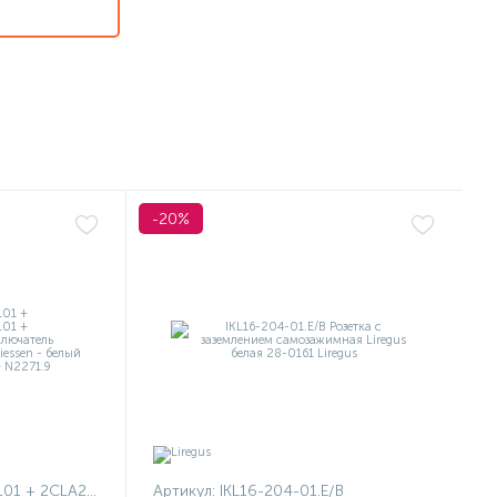
-20%
1101 + 2CLA227190N1001
Артикул:
IKL16-204-01.E/B