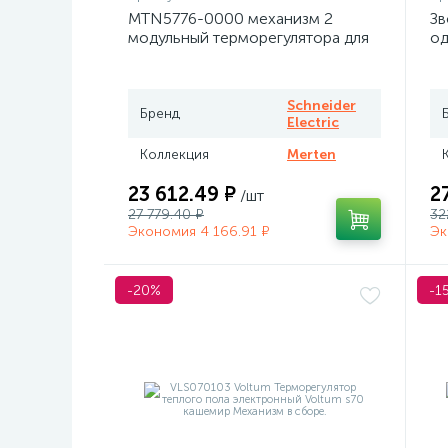
MTN5776-0000 механизм 2
Зв
модульный терморегулятора для
од
теплого пола программируемый
At
Merten
Schneider
Бренд
Electric
Коллекция
Merten
23 612.49 ₽
2
/шт
27 779.40 ₽
32
Экономия 4 166.91 ₽
Эк
-20%
-1