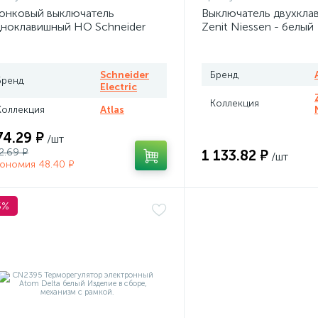
онковый выключатель
Выключатель двухкла
ноклавишный НО Schneider
Zenit Niessen - белый
las белый
Schneider
Бренд
Бренд
Electric
Коллекция
Коллекция
Atlas
74.29 ₽
/шт
2.69 ₽
1 133.82 ₽
/шт
ономия 48.40 ₽
5%