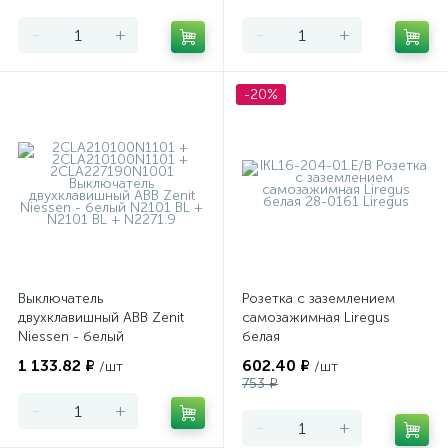
-
+
-
+
-20%
Выключатель
Розетка с заземлением
двухклавишный ABB Zenit
самозажимная Liregus
Niessen - белый
белая
1 133.82 ₽
602.40 ₽
/шт
/шт
753 ₽
-
+
-
+