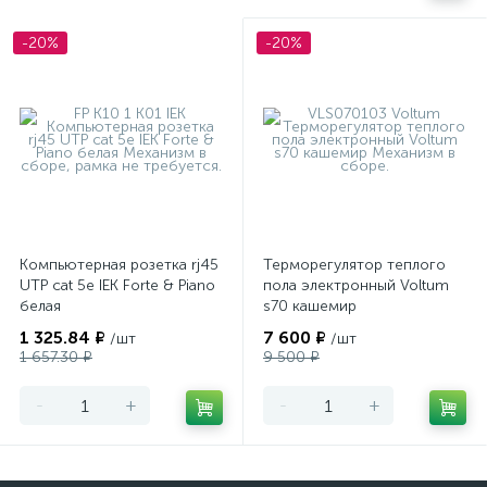
-20%
-20%
Компьютерная розетка rj45
Терморегулятор теплого
UTP cat 5e IEK Forte & Piano
пола электронный Voltum
белая
s70 кашемир
1 325.84 ₽
7 600 ₽
/шт
/шт
1 657.30 ₽
9 500 ₽
-
+
-
+