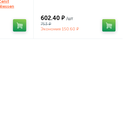
Zenit
Niessen
602.40 ₽
/шт
753 ₽
Экономия 150.60 ₽