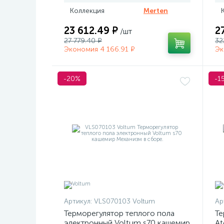
Коллекция
Merten
23 612.49 ₽
2
/шт
27 779.40 ₽
32
Экономия 4 166.91 ₽
Эк
-20%
-1
Артикул:
VLS070103 Voltum
Ар
Терморегулятор теплого пола
Те
электронный Voltum s70 кашемир
At