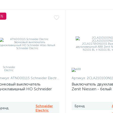
5%
тикул:
ATN000115 Schneider Electric
Артикул:
2CLA210100N1101 + 2CLA210100N
онковый выключатель
Выключатель двухкла
ноклавишный НО Schneider
Zenit Niessen - белый
las белый
Schneider
Бренд
Бренд
Electric