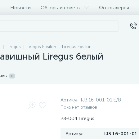
Новости
Обзоры и советы
Фотогалерея
и
Liregus
Liregus Epsilon
Liregus Epsilon
авишный Liregus белый
ывы
0
Артикул:
IJ3.16-001-01.E/B
Пока нет отзывов
28-004 Liregus
Артикул
IJ3.16-001-01