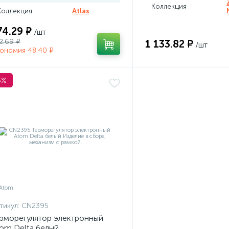
Коллекция
Коллекция
Atlas
74.29 ₽
/шт
2.69 ₽
1 133.82 ₽
/шт
ономия 48.40 ₽
5%
тикул:
CN2395
рморегулятор электронный
om Delta белый