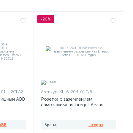
-20%
1101 + 2CLA227190N1001
Артикул:
IKL16-204-01.E/B
вишный ABB
Розетка с заземлением
самозажимная Liregus белая
ABB
Бренд
Liregus