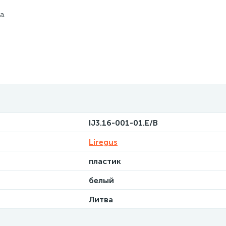
а.
IJ3.16-001-01.E/B
Liregus
пластик
белый
Литва