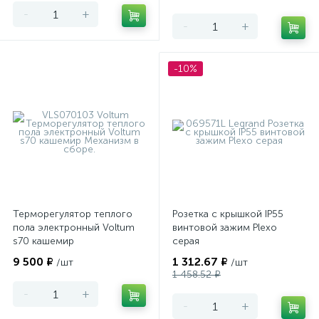
-
+
-
+
-10%
Терморегулятор теплого
Розетка с крышкой IP55
пола электронный Voltum
винтовой зажим Plexo
s70 кашемир
серая
9 500 ₽
1 312.67 ₽
/шт
/шт
1 458.52 ₽
-
+
-
+