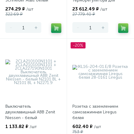
Schneider Atlas белый
терморегулятора для
теплого пола
274.29 ₽
23 612.49 ₽
/шт
/шт
программируемый Merten
322.69 ₽
27 779.40 ₽
-
+
-
+
-20%
Выключатель
Розетка с заземлением
двухклавишный ABB Zenit
самозажимная Liregus
Niessen - белый
белая
1 133.82 ₽
602.40 ₽
/шт
/шт
753 ₽