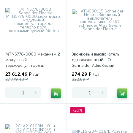
MTN5776-0000 механизм 2
Звонковый выключатель
модульный
одноклавишный НО
терморегулятора для
Schneider Atlas белый
теплого пола
23 612.49 ₽
274.29 ₽
/шт
/шт
программируемый Merten
27 779.40 ₽
322.69 ₽
-
+
-
+
-20%