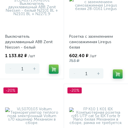
Выключатель
Розетка с заземлением
двухклавишный ABB Zenit
самозажимная Liregus
Niessen - белый
белая
1 133.82 ₽
602.40 ₽
/шт
/шт
753 ₽
-
+
-
+
-20%
-20%