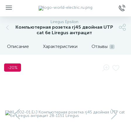
Liregus Epsilon
Компьютерная розетка rj45 двойная UTP
cat 6e Liregus антрацит
Описание
Характеристики
Отзывы
0
ы
-20%