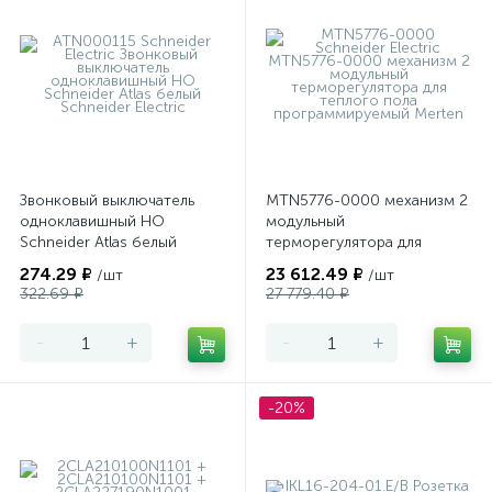
Звонковый выключатель
MTN5776-0000 механизм 2
одноклавишный НО
модульный
Schneider Atlas белый
терморегулятора для
теплого пола
274.29 ₽
23 612.49 ₽
/шт
/шт
программируемый Merten
322.69 ₽
27 779.40 ₽
-
+
-
+
-20%