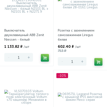
Выключатель
Розетка с заземлением
двухклавишный ABB Zenit
самозажимная Liregus
Niessen - белый
белая
1 133.82 ₽
602.40 ₽
/шт
/шт
753 ₽
-
+
-
+
-10%