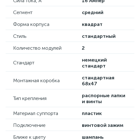
Сила тока, А
16 Ампер
Сегмент
средний
Форма корпуса
квадрат
Стиль
стандартный
Количество модулей
2
немецкий
Стандарт
стандарт
стандартная
Монтажная коробка
68х47
распорные лапки
Тип крепления
и винты
Материал суппорта
пластик
Подключение
винтовой зажим
Ближе к цвету
шампань