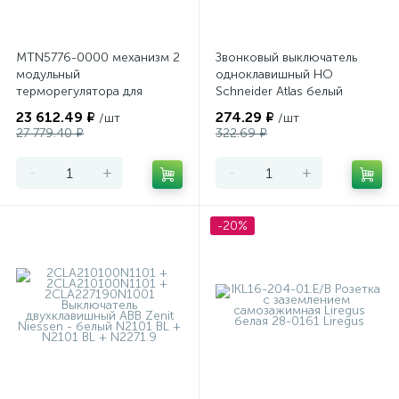
MTN5776-0000 механизм 2
Звонковый выключатель
модульный
одноклавишный НО
терморегулятора для
Schneider Atlas белый
теплого пола
23 612.49 ₽
274.29 ₽
/шт
/шт
программируемый Merten
27 779.40 ₽
322.69 ₽
-
+
-
+
-20%