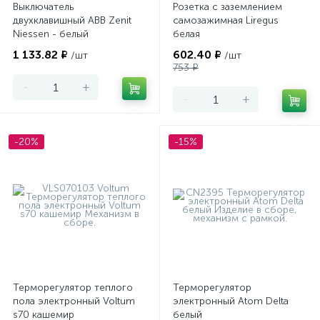
Выключатель
Розетка с заземлением
двухклавишный ABB Zenit
самозажимная Liregus
Niessen - белый
белая
1 133.82 ₽
602.40 ₽
/шт
/шт
753 ₽
-
+
-
+
-20%
-15%
Терморегулятор теплого
Терморегулятор
пола электронный Voltum
электронный Atom Delta
s70 кашемир
белый