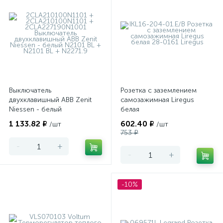
Выключатель
Розетка с заземлением
двухклавишный ABB Zenit
самозажимная Liregus
Niessen - белый
белая
1 133.82 ₽
602.40 ₽
/шт
/шт
753 ₽
-
+
-
+
-10%