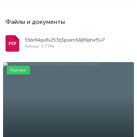
Файлы и документы
55br94gv8v253tj5poim58j89phvf5v7
Размер: 9.7 Мб
Рейтинг