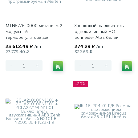
MTN5776-0000 механизм 2
Звонковый выключатель
модульный
одноклавишный НО
терморегулятора для
Schneider Atlas белый
теплого пола
23 612.49 ₽
274.29 ₽
/шт
/шт
программируемый Merten
27 779.40 ₽
322.69 ₽
-
+
-
+
-20%