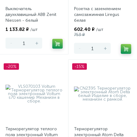
Выключатель
Розетка с заземлением
двухклавишный ABB Zenit
самозажимная Liregus
Niessen - белый
белая
1 133.82 ₽
602.40 ₽
/шт
/шт
753 ₽
-
+
-
+
-20%
-15%
Терморегулятор теплого
Терморегулятор
пола электронный Voltum
электронный Atom Delta