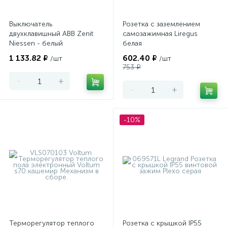
Выключатель
Розетка с заземлением
двухклавишный ABB Zenit
самозажимная Liregus
Niessen - белый
белая
1 133.82 ₽
602.40 ₽
/шт
/шт
753 ₽
-
+
-
+
-10%
Терморегулятор теплого
Розетка с крышкой IP55