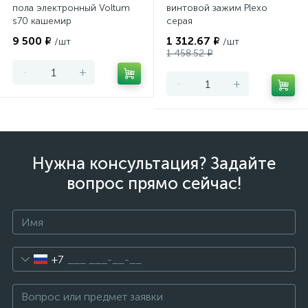
пола электронный Voltum
винтовой зажим Plexo
s70 кашемир
серая
9 500 ₽
1 312.67 ₽
/шт
/шт
1 458.52 ₽
-
+
-
+
Нужна консультация? Задайте
вопрос прямо сейчас!
+7