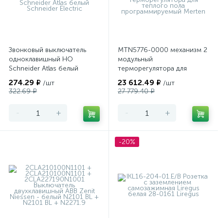
Звонковый выключатель
MTN5776-0000 механизм 2
одноклавишный НО
модульный
Schneider Atlas белый
терморегулятора для
теплого пола
274.29 ₽
23 612.49 ₽
/шт
/шт
программируемый Merten
322.69 ₽
27 779.40 ₽
-
+
-
+
-20%