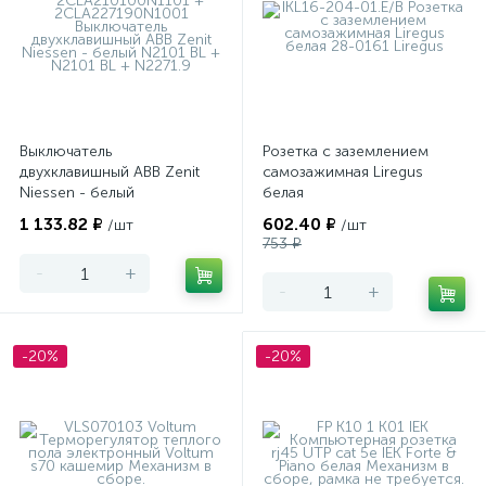
Выключатель
Розетка с заземлением
двухклавишный ABB Zenit
самозажимная Liregus
Niessen - белый
белая
1 133.82 ₽
602.40 ₽
/шт
/шт
753 ₽
-
+
-
+
-20%
-20%