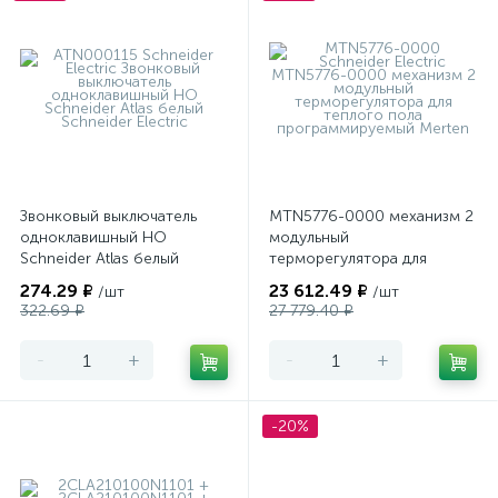
Звонковый выключатель
MTN5776-0000 механизм 2
одноклавишный НО
модульный
Schneider Atlas белый
терморегулятора для
теплого пола
274.29 ₽
23 612.49 ₽
/шт
/шт
программируемый Merten
322.69 ₽
27 779.40 ₽
-
+
-
+
-20%