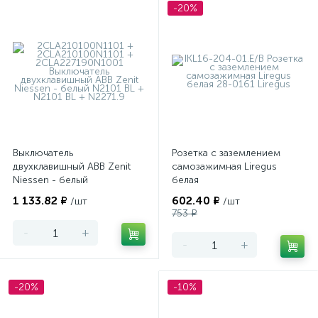
-20%
Выключатель
Розетка с заземлением
двухклавишный ABB Zenit
самозажимная Liregus
Niessen - белый
белая
1 133.82 ₽
602.40 ₽
/шт
/шт
753 ₽
-
+
-
+
-20%
-10%