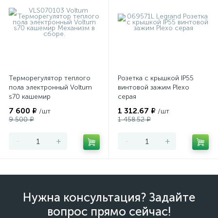
Терморегулятор теплого
Розетка с крышкой IP55
пола электронный Voltum
винтовой зажим Plexo
s70 кашемир
серая
7 600 ₽
1 312.67 ₽
/шт
/шт
9 500 ₽
1 458.52 ₽
-
+
-
+
Нужна консультация? Задайте
вопрос прямо сейчас!