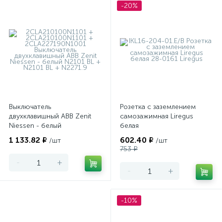
-20%
Выключатель
Розетка с заземлением
двухклавишный ABB Zenit
самозажимная Liregus
Niessen - белый
белая
1 133.82 ₽
602.40 ₽
/шт
/шт
753 ₽
-
+
-
+
-10%