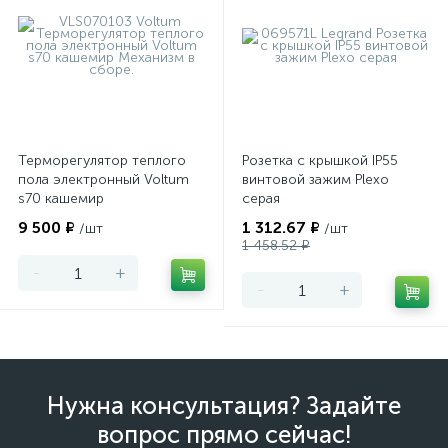
Терморегулятор теплого
Розетка с крышкой IP55
пола электронный Voltum
винтовой зажим Plexo
s70 кашемир
серая
9 500 ₽
1 312.67 ₽
/шт
/шт
1 458.52 ₽
-
+
-
+
Нужна консультация? Задайте
вопрос прямо сейчас!