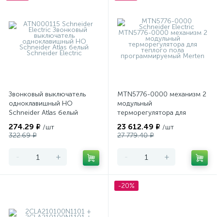
Звонковый выключатель
MTN5776-0000 механизм 2
одноклавишный НО
модульный
Schneider Atlas белый
терморегулятора для
теплого пола
274.29 ₽
23 612.49 ₽
/шт
/шт
программируемый Merten
322.69 ₽
27 779.40 ₽
-
+
-
+
-20%