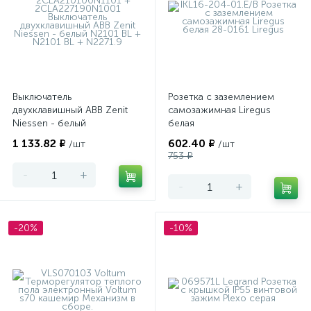
Выключатель
Розетка с заземлением
двухклавишный ABB Zenit
самозажимная Liregus
Niessen - белый
белая
1 133.82 ₽
602.40 ₽
/шт
/шт
753 ₽
-
+
-
+
-20%
-10%