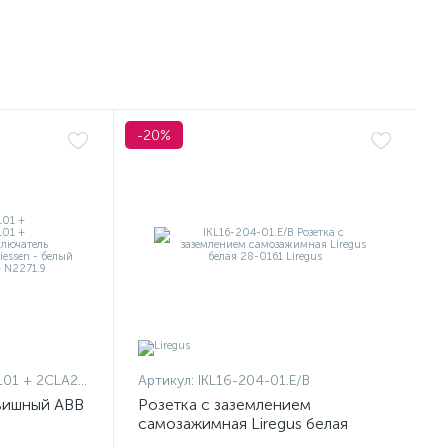
-20%
1101 + 2CLA227190N1001
Артикул:
IKL16-204-01.E/B
вишный ABB
Розетка с заземлением
самозажимная Liregus белая