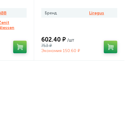
ABB
Бренд
Liregus
Zenit
Niessen
602.40 ₽
/шт
753 ₽
Экономия 150.60 ₽