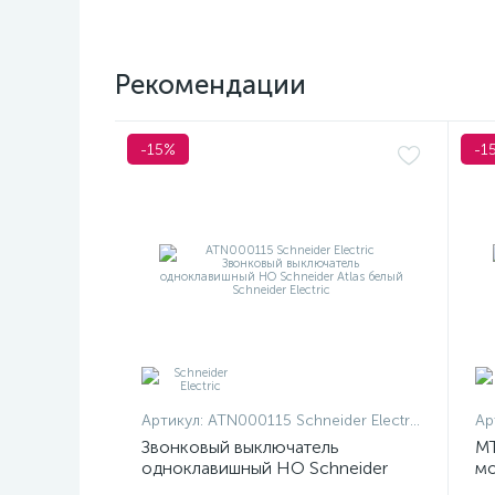
Рекомендации
-15%
-1
Артикул:
ATN000115 Schneider Electric
Ар
Звонковый выключатель
MT
одноклавишный НО Schneider
мо
Atlas белый
те