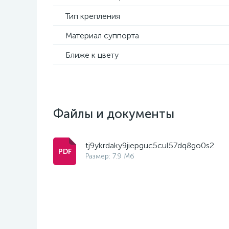
Тип крепления
Материал суппорта
Ближе к цвету
Файлы и документы
tj9ykrdaky9jiepguc5cul57dq8go0s2
Размер: 7.9 Мб