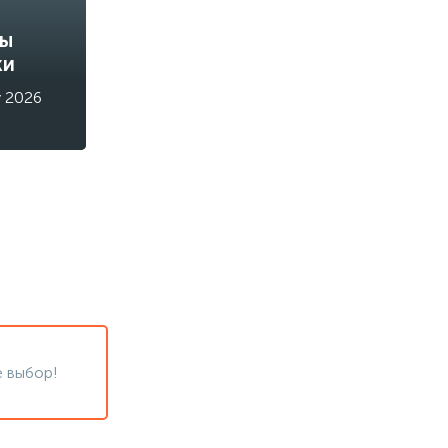
ды
ки
у 2026
 выбор!