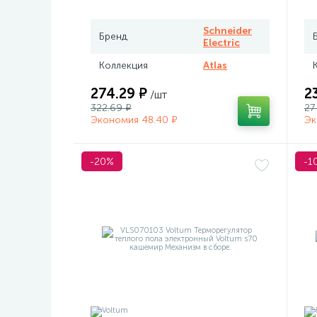
Me
Schneider
Бренд
Electric
Коллекция
Atlas
274.29 ₽
2
/шт
322.69 ₽
27
Экономия 48.40 ₽
Эк
-20%
-1