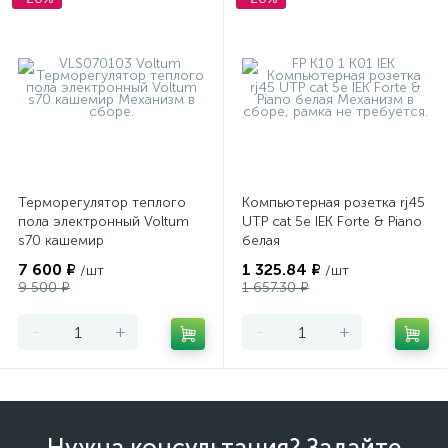
Терморегулятор теплого
Компьютерная розетка rj45
пола электронный Voltum
UTP cat 5e IEK Forte & Piano
s70 кашемир
белая
7 600 ₽
1 325.84 ₽
/шт
/шт
9 500 ₽
1 657.30 ₽
-
+
-
+
Нужна консультация? Задайте