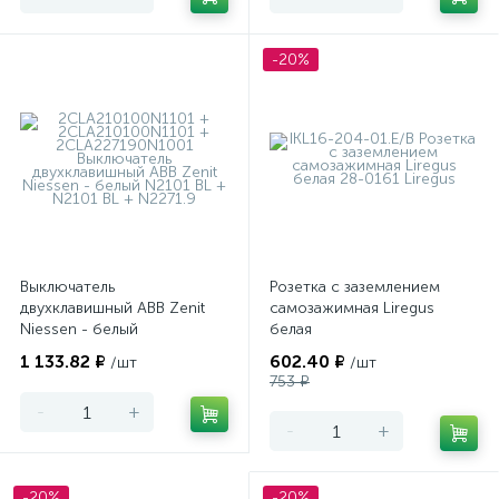
-20%
Выключатель
Розетка с заземлением
двухклавишный ABB Zenit
самозажимная Liregus
Niessen - белый
белая
1 133.82 ₽
602.40 ₽
/шт
/шт
753 ₽
-
+
-
+
-20%
-20%