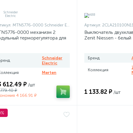
тикул:
MTN5776-0000 Schneider Electric
Артикул:
2CLA210100N1101 + 2CLA210100N
N5776-0000 механизм 2
Выключатель двухкла
дульный терморегулятора для
Zenit Niessen - белый
плого пола программируемый
rten
Schneider
Бренд
Бренд
Electric
Коллекция
Коллекция
Merten
3 612.49 ₽
/шт
 779.40 ₽
1 133.82 ₽
/шт
ономия 4 166.91 ₽
0%