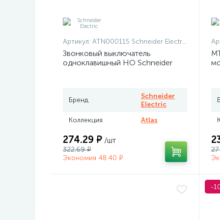
Артикул:
ATN000115 Schneider Electric
Ар
Звонковый выключатель
MT
одноклавишный НО Schneider
мо
Atlas белый
те
Me
Schneider
Бренд
Electric
Коллекция
Atlas
274.29 ₽
2
/шт
322.69 ₽
27
Экономия 48.40 ₽
Эк
-1