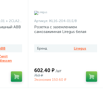
1101 + 2CLA227190N1001
Артикул:
IKL16-204-01.E/B
вишный ABB
Розетка с заземлением
самозажимная Liregus белая
ABB
Бренд
Liregus
Zenit
Niessen
602.40 ₽
/шт
753 ₽
Экономия 150.60 ₽