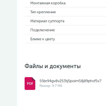
Монтажная коробка
Тип крепления
Материал суппорта
Подключение
Ближе к цвету
Файлы и документы
55br94gv8v253tj5poim58j89phvf5v7
Размер: 9.7 Мб