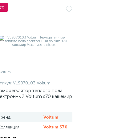
0%
тикул:
VLS070103 Voltum
рморегулятор теплого пола
ектронный Voltum s70 кашемир
Бренд
Voltum
Коллекция
Voltum S70