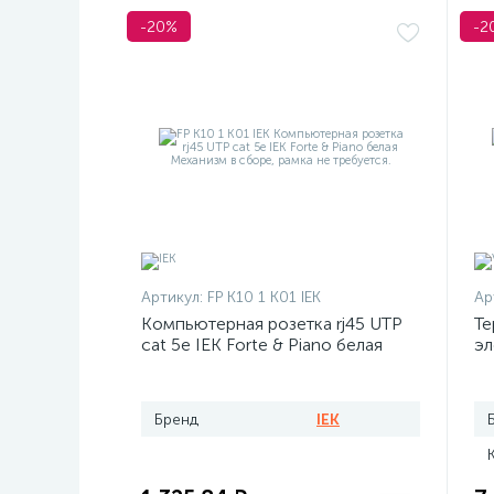
-20%
-2
Артикул:
FP K10 1 K01 IEK
Ар
Компьютерная розетка rj45 UTP
Те
cat 5e IEK Forte & Piano белая
эл
Бренд
IEK