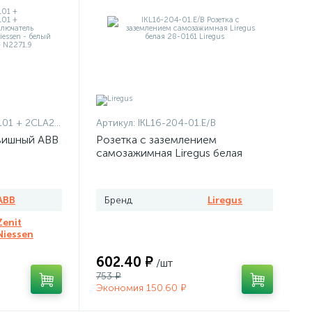
1101 + 2CLA227190N1001
Артикул:
IKL16-204-01.E/B
вишный ABB
Розетка с заземлением
самозажимная Liregus белая
ABB
Бренд
Liregus
Zenit
Niessen
602.40 ₽
/шт
753 ₽
Экономия 150.60 ₽