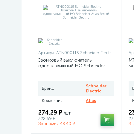
Артикул:
ATN000115 Schneider Electric
Ар
Звонковый выключатель
MT
одноклавишный НО Schneider
мо
Atlas белый
те
Me
Schneider
Бренд
Electric
Коллекция
Atlas
274.29 ₽
2
/шт
322.69 ₽
27
Экономия 48.40 ₽
Эк