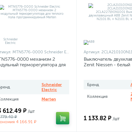
тикул:
MTN5776-0000 Schneider Electric
Артикул:
2CLA210100N1101 + 2CLA210100N
N5776-0000 механизм 2
Выключатель двухкла
дульный терморегулятора для
Zenit Niessen - белый
плого пола программируемый
rten
Schneider
Бренд
Бренд
Electric
Коллекция
Коллекция
Merten
3 612.49 ₽
/шт
 779.40 ₽
1 133.82 ₽
/шт
ономия 4 166.91 ₽