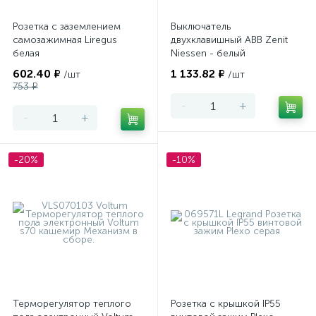
Розетка с заземлением
Выключатель
самозажимная Liregus
двухклавишный ABB Zenit
белая
Niessen - белый
602.40 ₽
1 133.82 ₽
/шт
/шт
753 ₽
-
+
-
+
-20%
-10%
Терморегулятор теплого
Розетка с крышкой IP55