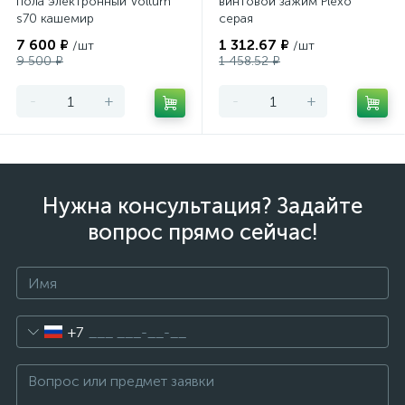
пола электронный Voltum
винтовой зажим Plexo
s70 кашемир
серая
7 600 ₽
1 312.67 ₽
/шт
/шт
9 500 ₽
1 458.52 ₽
-
+
-
+
Нужна консультация? Задайте
вопрос прямо сейчас!
+7