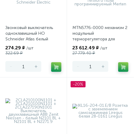
Звонковый выключатель
MTN5776-0000 механизм 2
одноклавишный НО
модульный
Schneider Atlas белый
терморегулятора для
теплого пола
274.29 ₽
23 612.49 ₽
/шт
/шт
программируемый Merten
322.69 ₽
27 779.40 ₽
-
+
-
+
-20%