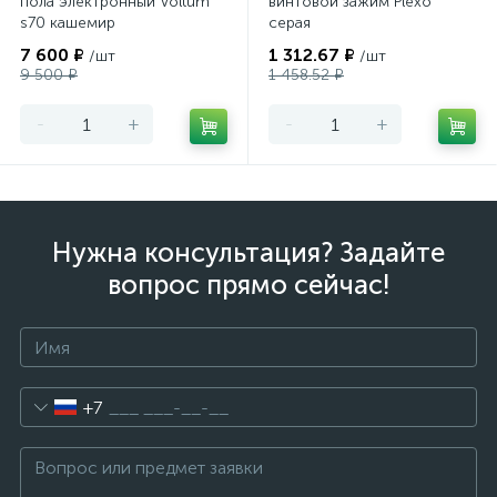
пола электронный Voltum
винтовой зажим Plexo
s70 кашемир
серая
7 600 ₽
1 312.67 ₽
/шт
/шт
9 500 ₽
1 458.52 ₽
-
+
-
+
Нужна консультация? Задайте
вопрос прямо сейчас!
+7