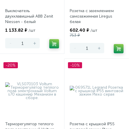
Выключатель
Розетка с заземлением
двухклавишный ABB Zenit
самозажимная Liregus
Niessen - белый
белая
1 133.82 ₽
602.40 ₽
/шт
/шт
753 ₽
-
+
-
+
-20%
-10%
Терморегулятор теплого
Розетка с крышкой IP55