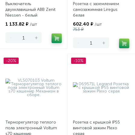
Выключатель
Розетка с заземлением
двухклавишный ABB Zenit
самозажимная Liregus
Niessen - белый
белая
1 133.82 ₽
602.40 ₽
/шт
/шт
753 ₽
-
+
-
+
-20%
-10%
Терморегулятор теплого
Розетка с крышкой IP55
пола электронный Voltum
винтовой зажим Plexo
s70 кашемир
серая