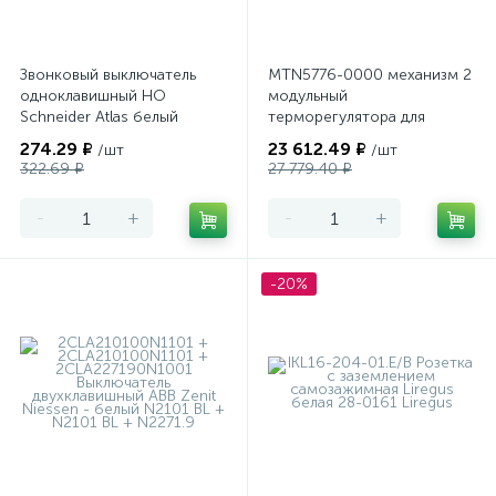
Звонковый выключатель
MTN5776-0000 механизм 2
одноклавишный НО
модульный
Schneider Atlas белый
терморегулятора для
теплого пола
274.29 ₽
23 612.49 ₽
/шт
/шт
программируемый Merten
322.69 ₽
27 779.40 ₽
-
+
-
+
-20%