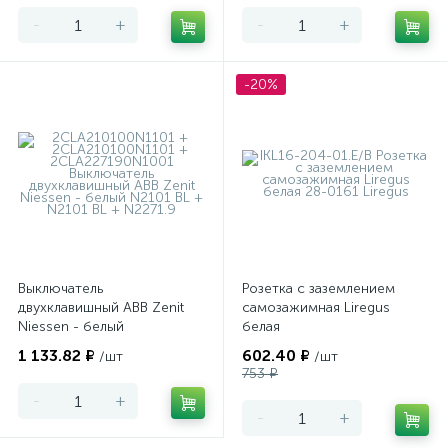
-
+
-
+
-20%
Выключатель
Розетка с заземлением
двухклавишный ABB Zenit
самозажимная Liregus
Niessen - белый
белая
1 133.82 ₽
602.40 ₽
/шт
/шт
753 ₽
-
+
-
+