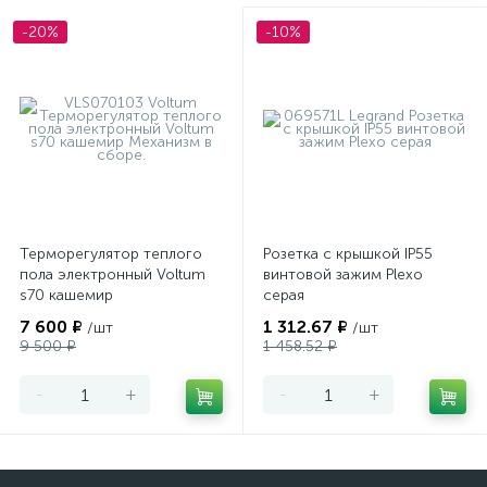
-20%
-10%
Терморегулятор теплого
Розетка с крышкой IP55
пола электронный Voltum
винтовой зажим Plexo
s70 кашемир
серая
7 600 ₽
1 312.67 ₽
/шт
/шт
9 500 ₽
1 458.52 ₽
-
+
-
+