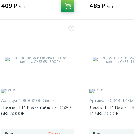
409 ₽
485 ₽
/шт
/шт
Артикул:
108008106 Gauss
Артикул:
20849112 Ga
Лампа LED Black таблетка GX53
Лампа LED Basic та
6Вт 3000К
11.5Вт 3000К
Бренд
Gauss
Бренд