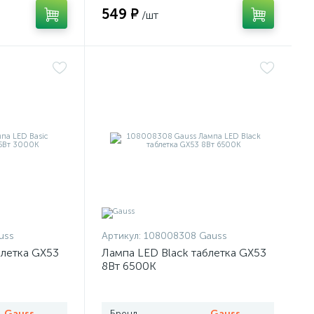
549 ₽
/шт
uss
Артикул:
108008308 Gauss
блетка GX53
Лампа LED Black таблетка GX53
8Вт 6500К
Gauss
Бренд
Gauss