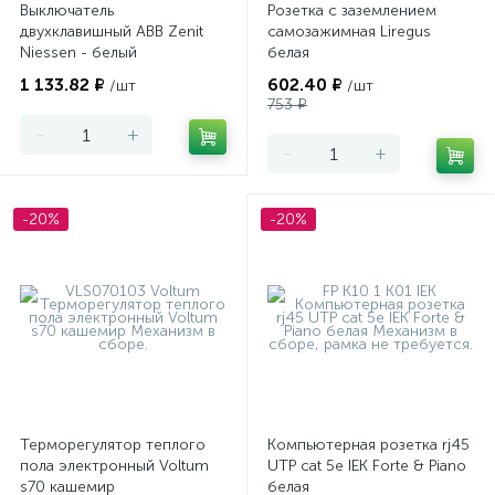
Выключатель
Розетка с заземлением
двухклавишный ABB Zenit
самозажимная Liregus
Niessen - белый
белая
1 133.82 ₽
602.40 ₽
/шт
/шт
753 ₽
-
+
-
+
-20%
-20%
Терморегулятор теплого
Компьютерная розетка rj45
пола электронный Voltum
UTP cat 5e IEK Forte & Piano
s70 кашемир
белая