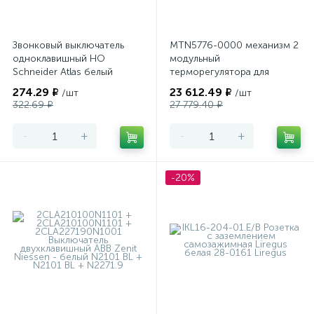
Звонковый выключатель
MTN5776-0000 механизм 2
одноклавишный НО
модульный
Schneider Atlas белый
терморегулятора для
теплого пола
274.29 ₽
23 612.49 ₽
/шт
/шт
программируемый Merten
322.69 ₽
27 779.40 ₽
-
+
-
+
-20%