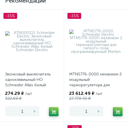
Рекомендации
-15%
-15%
Звонковый выключатель
MTN5776-0000 механизм 2
одноклавишный НО
модульный
Schneider Atlas белый
терморегулятора для
теплого пола
274.29 ₽
23 612.49 ₽
/шт
/шт
программируемый Merten
322.69 ₽
27 779.40 ₽
-
+
-
+