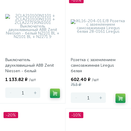
-20%
Выключатель
Розетка с заземлением
двухклавишный ABB Zenit
самозажимная Liregus
Niessen - белый
белая
1 133.82 ₽
602.40 ₽
/шт
/шт
753 ₽
-
+
-
+
-20%
-10%