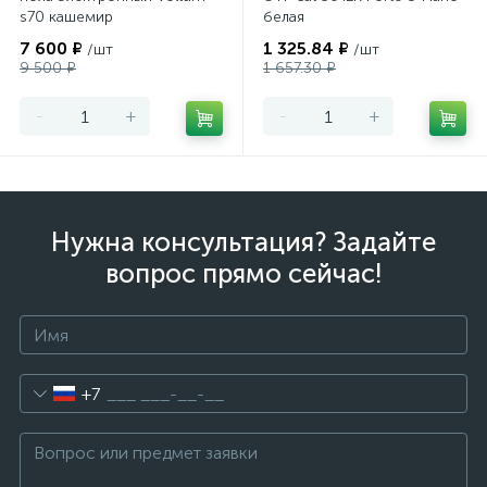
s70 кашемир
белая
7 600 ₽
1 325.84 ₽
/шт
/шт
9 500 ₽
1 657.30 ₽
-
+
-
+
Нужна консультация? Задайте
вопрос прямо сейчас!
+7