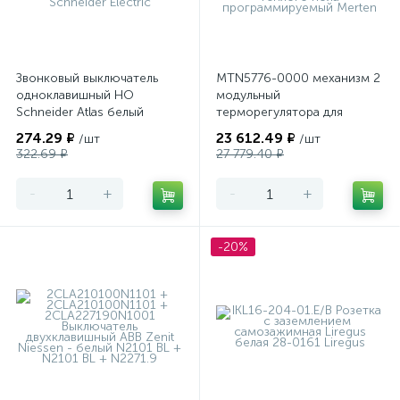
Звонковый выключатель
MTN5776-0000 механизм 2
одноклавишный НО
модульный
Schneider Atlas белый
терморегулятора для
теплого пола
274.29 ₽
23 612.49 ₽
/шт
/шт
программируемый Merten
322.69 ₽
27 779.40 ₽
-
+
-
+
-20%