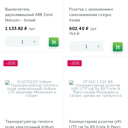
Выключатель
Розетка с заземлением
двухклавишный ABB Zenit
самозажимная Liregus
Niessen - белый
белая
1 133.82 ₽
602.40 ₽
/шт
/шт
753 ₽
-
+
-
+
-20%
-20%
Терморегулятор теплого
Компьютерная розетка rj45
пола электронный Voltum
UTP cat 5e IEK Forte & Piano