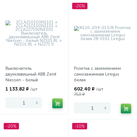
-20%
Выключатель
Розетка с заземлением
двухклавишный ABB Zenit
самозажимная Liregus
Niessen - белый
белая
1 133.82 ₽
602.40 ₽
/шт
/шт
753 ₽
-
+
-
+
-20%
-10%