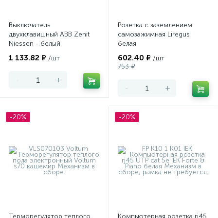
Выключатель
Розетка с заземлением
двухклавишный ABB Zenit
самозажимная Liregus
Niessen - белый
белая
1 133.82 ₽
602.40 ₽
/шт
/шт
753 ₽
-
+
-
+
-20%
-20%
Терморегулятор теплого
Компьютерная розетка rj45