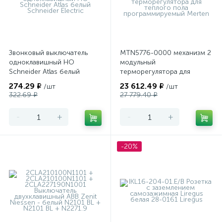
Звонковый выключатель
MTN5776-0000 механизм 2
одноклавишный НО
модульный
Schneider Atlas белый
терморегулятора для
теплого пола
274.29 ₽
23 612.49 ₽
/шт
/шт
программируемый Merten
322.69 ₽
27 779.40 ₽
-
+
-
+
-20%