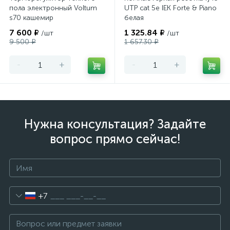
пола электронный Voltum
UTP cat 5e IEK Forte & Piano
s70 кашемир
белая
7 600 ₽
1 325.84 ₽
/шт
/шт
9 500 ₽
1 657.30 ₽
-
+
-
+
Нужна консультация? Задайте
вопрос прямо сейчас!
+7