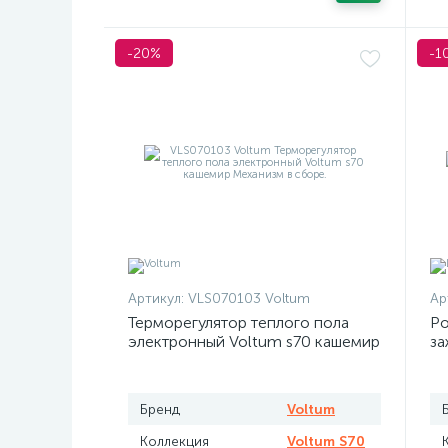
-20%
-1
Артикул:
VLS070103 Voltum
Ар
Терморегулятор теплого пола
Ро
электронный Voltum s70 кашемир
за
Бренд
Voltum
Коллекция
Voltum S70