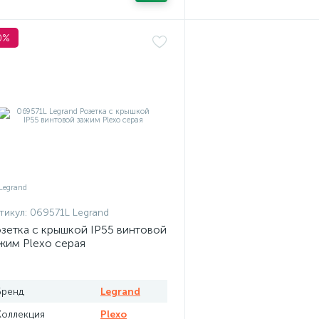
0%
тикул:
069571L Legrand
зетка с крышкой IP55 винтовой
жим Plexo серая
Бренд
Legrand
Коллекция
Plexo