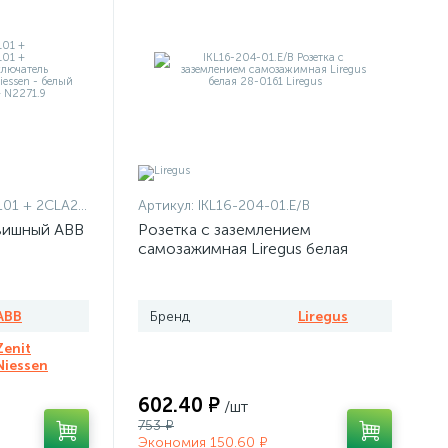
1101 + 2CLA227190N1001
Артикул:
IKL16-204-01.E/B
вишный ABB
Розетка с заземлением
самозажимная Liregus белая
ABB
Бренд
Liregus
Zenit
Niessen
602.40 ₽
/шт
753 ₽
Экономия 150.60 ₽