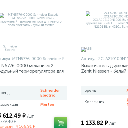
тикул:
MTN5776-0000 Schneider Electric
Артикул:
2CLA210100N1101 + 2CLA210100N
N5776-0000 механизм 2
Выключатель двухкла
дульный терморегулятора для
Zenit Niessen - белый
плого пола программируемый
rten
Schneider
Бренд
Бренд
Electric
Коллекция
Коллекция
Merten
3 612.49 ₽
/шт
 779.40 ₽
1 133.82 ₽
/шт
ономия 4 166.91 ₽