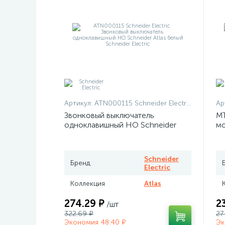
Артикул:
ATN000115 Schneider Electric
Ар
Звонковый выключатель
MT
одноклавишный НО Schneider
мо
Atlas белый
те
Me
Schneider
Бренд
Electric
Коллекция
Atlas
274.29 ₽
2
/шт
322.69 ₽
27
Экономия 48.40 ₽
Эк