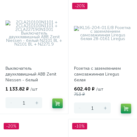
-20%
Выключатель
Розетка с заземлением
двухклавишный ABB Zenit
самозажимная Liregus
Niessen - белый
белая
1 133.82 ₽
602.40 ₽
/шт
/шт
753 ₽
-
+
-
+
-20%
-10%