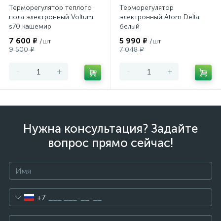
Терморегулятор теплого
Терморегулятор
пола электронный Voltum
электронный Atom Delta
s70 кашемир
белый
7 600 ₽
5 990 ₽
/шт
/шт
9 500 ₽
7 048 ₽
-
+
-
+
Нужна консультация? Задайте
вопрос прямо сейчас!
+7