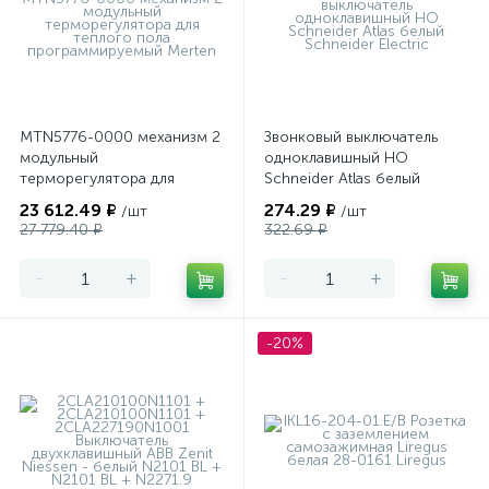
MTN5776-0000 механизм 2
Звонковый выключатель
модульный
одноклавишный НО
терморегулятора для
Schneider Atlas белый
теплого пола
23 612.49 ₽
274.29 ₽
/шт
/шт
программируемый Merten
27 779.40 ₽
322.69 ₽
-
+
-
+
-20%