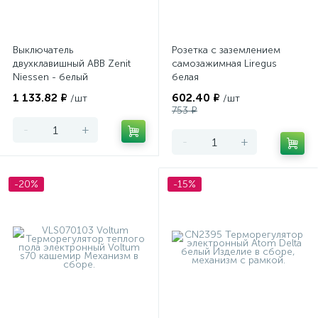
Выключатель
Розетка с заземлением
двухклавишный ABB Zenit
самозажимная Liregus
Niessen - белый
белая
1 133.82 ₽
602.40 ₽
/шт
/шт
753 ₽
-
+
-
+
-20%
-15%