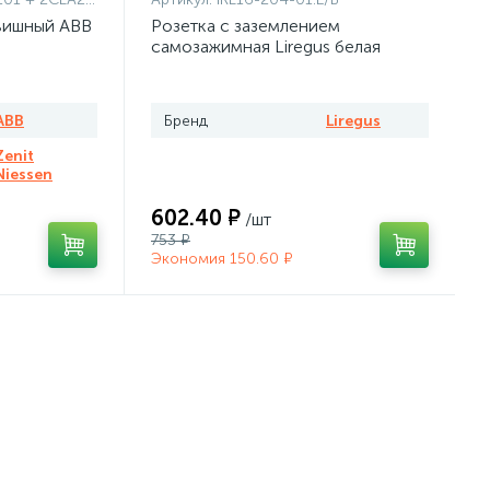
вишный ABB
Розетка с заземлением
самозажимная Liregus белая
ABB
Бренд
Liregus
Zenit
Niessen
602.40 ₽
/шт
753 ₽
Экономия 150.60 ₽