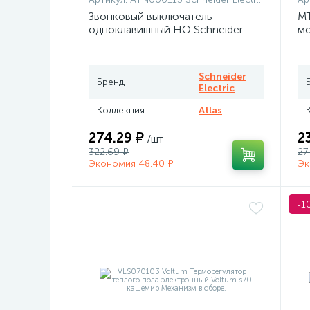
Звонковый выключатель
MT
одноклавишный НО Schneider
мо
Atlas белый
те
Me
Schneider
Бренд
Electric
Коллекция
Atlas
274.29 ₽
2
/шт
322.69 ₽
27
Экономия 48.40 ₽
Эк
-1