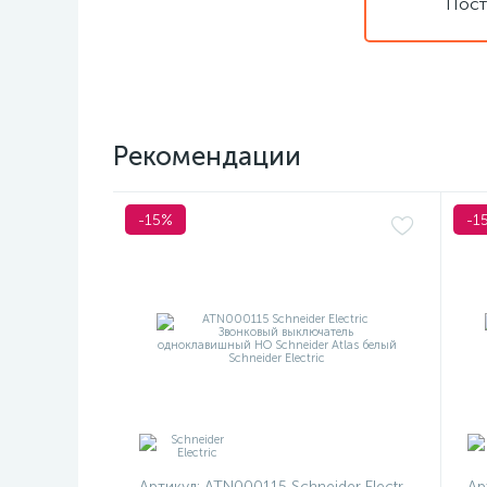
Пост
Рекомендации
-15%
-1
Артикул:
ATN000115 Schneider Electric
Ар