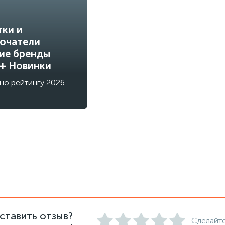
тки и
ючатели
ие бренды
 + Новинки
но рейтингу 2026
ставить отзыв?
Сделайте