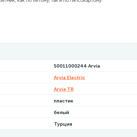
тник, как по бетону, так и по гипсокартону.
50011000244 Arvia
Arvia Electric
Arvia TR
пластик
белый
Турция