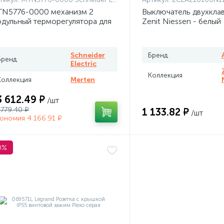
N5776-0000 механизм 2
Выключатель двухкла
дульный терморегулятора для
Zenit Niessen - белый
плого пола программируемый
rten
Schneider
Бренд
Бренд
Electric
Коллекция
Коллекция
Merten
3 612.49 ₽
/шт
 779.40 ₽
1 133.82 ₽
/шт
ономия 4 166.91 ₽
0%