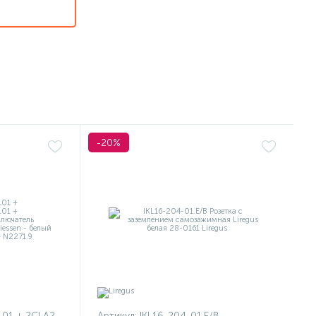
-20%
1101 + 2CLA227190N1001
Артикул:
IKL16-204-01.E/B