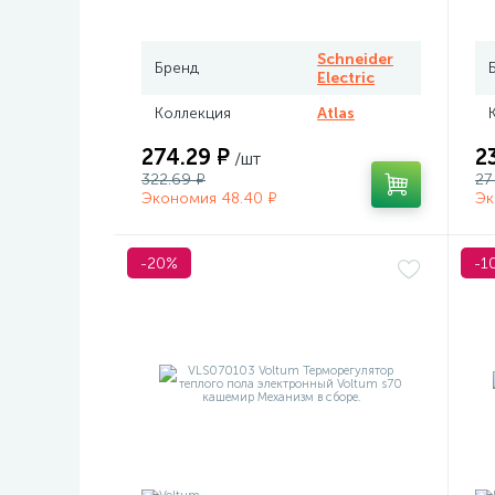
Atlas белый
те
Me
Schneider
Бренд
Electric
Коллекция
Atlas
274.29 ₽
2
/шт
322.69 ₽
27
Экономия 48.40 ₽
Эк
-20%
-1