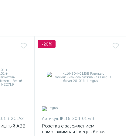
-20%
1101 + 2CLA227190N1001
Артикул:
IKL16-204-01.E/B
вишный ABB
Розетка с заземлением
самозажимная Liregus белая