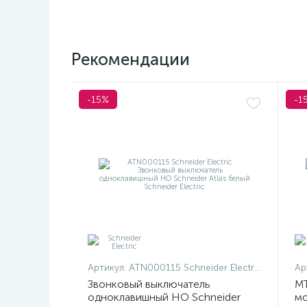
Рекомендации
-15%
-1
Артикул:
ATN000115 Schneider Electric
Ар
Звонковый выключатель
MT
одноклавишный НО Schneider
мо