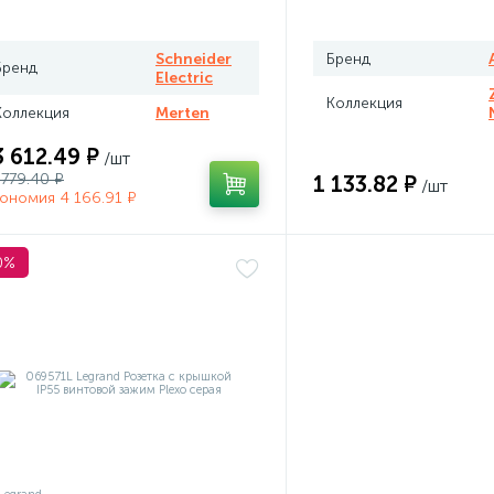
плого пола программируемый
rten
Schneider
Бренд
Бренд
Electric
Коллекция
Коллекция
Merten
3 612.49 ₽
/шт
 779.40 ₽
1 133.82 ₽
/шт
ономия 4 166.91 ₽
0%