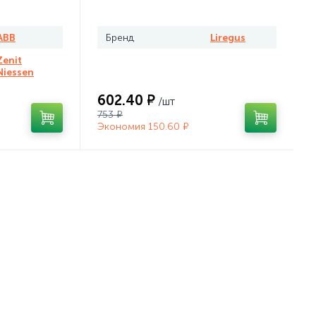
ABB
Бренд
Liregus
Zenit
Niessen
602.40 ₽
/шт
753 ₽
Экономия 150.60 ₽