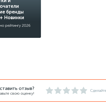
тки и
ючатели
ие бренды
 + Новинки
но рейтингу 2026
ставить отзыв?
Сделайте
авьте свою оценку!