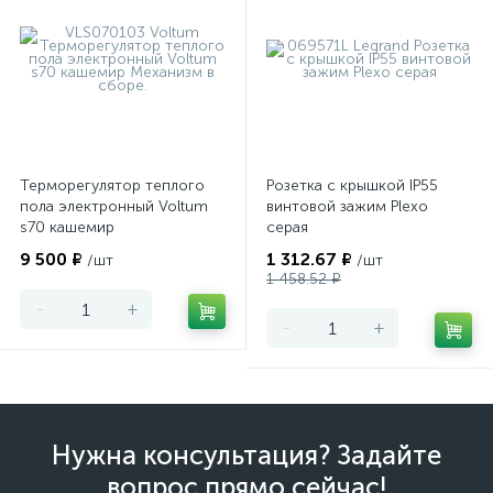
Терморегулятор теплого
Розетка с крышкой IP55
пола электронный Voltum
винтовой зажим Plexo
s70 кашемир
серая
9 500 ₽
1 312.67 ₽
/шт
/шт
1 458.52 ₽
-
+
-
+
Нужна консультация? Задайте
вопрос прямо сейчас!