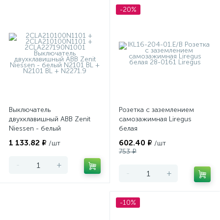
-20%
Выключатель
Розетка с заземлением
двухклавишный ABB Zenit
самозажимная Liregus
Niessen - белый
белая
1 133.82 ₽
602.40 ₽
/шт
/шт
753 ₽
-
+
-
+
-10%