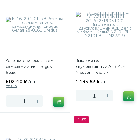
Розетка с заземлением
Выключатель
самозажимная Liregus
двухклавишный ABB Zenit
белая
Niessen - белый
602.40 ₽
1 133.82 ₽
/шт
/шт
753 ₽
-
+
-
+
-10%