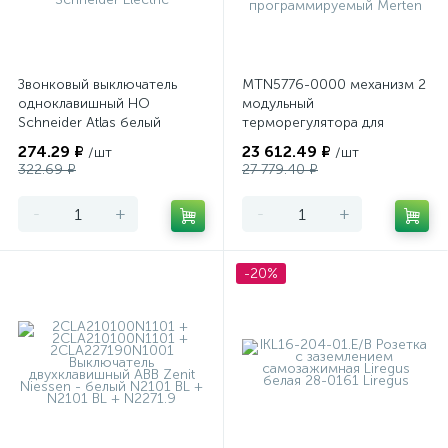
Звонковый выключатель
MTN5776-0000 механизм 2
одноклавишный НО
модульный
Schneider Atlas белый
терморегулятора для
теплого пола
274.29 ₽
23 612.49 ₽
/шт
/шт
программируемый Merten
322.69 ₽
27 779.40 ₽
-
+
-
+
-20%