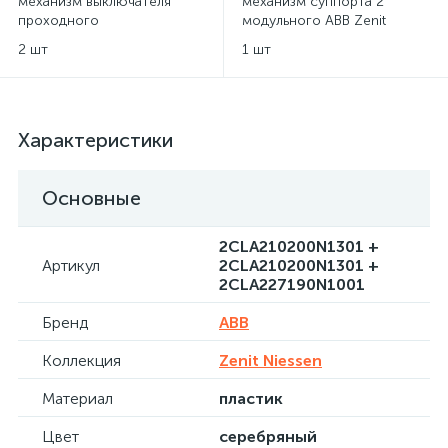
механизм выключателя
механизм суппорта 2
проходного
модульного ABB Zenit
одноклавишного ABB Zenit
Niessen
2 шт
1 шт
Niessen
Характеристики
Основные
2CLA210200N1301 +
Артикул
2CLA210200N1301 +
2CLA227190N1001
Бренд
ABB
Коллекция
Zenit Niessen
Материал
пластик
Цвет
серебряный