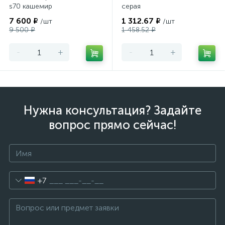
s70 кашемир
серая
7 600 ₽
1 312.67 ₽
/шт
/шт
9 500 ₽
1 458.52 ₽
-
+
-
+
Нужна консультация? Задайте
вопрос прямо сейчас!
+7