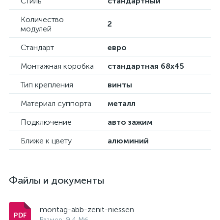
Стиль
стандартный
Количество
2
модулей
Стандарт
евро
Монтажная коробка
стандартная 68х45
Тип крепления
винты
Материал суппорта
металл
Подключение
авто зажим
Ближе к цвету
алюминий
Файлы и документы
montag-abb-zenit-niessen
Размер: 9.4 Мб