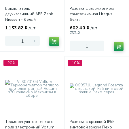
Выключатель
Розетка с заземлением
двухклавишный ABB Zenit
самозажимная Liregus
Niessen - белый
белая
1 133.82 ₽
602.40 ₽
/шт
/шт
753 ₽
-
+
-
+
-20%
-10%
Терморегулятор теплого
Розетка с крышкой IP55
пола электронный Voltum
винтовой зажим Plexo