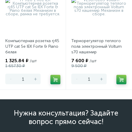
Компьютерная розетка rj45
Терморегулятор теплого
UTP cat 5e IEK Forte & Piano
пола электронный Voltum
белая
s70 кашемир
1 325.84 ₽
7 600 ₽
/шт
/шт
1 657.30 ₽
9 500 ₽
-
+
-
+
Нужна консультация? Задайте
вопрос прямо сейчас!