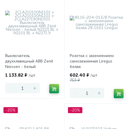
Выключатель
Розетка с заземлением
двухклавишный ABB Zenit
самозажимная Liregus
Niessen - белый
белая
1 133.82 ₽
602.40 ₽
/шт
/шт
753 ₽
-
+
-
+
-20%
-20%