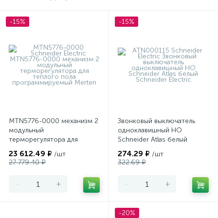
-15%
-15%
MTN5776-0000 механизм 2
Звонковый выключатель
модульный
одноклавишный НО
терморегулятора для
Schneider Atlas белый
теплого пола
23 612.49 ₽
274.29 ₽
/шт
/шт
программируемый Merten
27 779.40 ₽
322.69 ₽
-
+
-
+
-20%