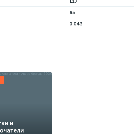
117
85
0.043
ы
тки и
ючатели