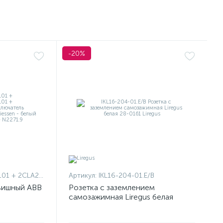
-20%
1101 + 2CLA227190N1001
Артикул:
IKL16-204-01.E/B
вишный ABB
Розетка с заземлением
самозажимная Liregus белая