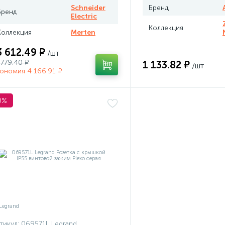
Schneider
Бренд
Бренд
Electric
Коллекция
Коллекция
Merten
3 612.49 ₽
/шт
 779.40 ₽
1 133.82 ₽
/шт
ономия 4 166.91 ₽
0%
тикул:
069571L Legrand