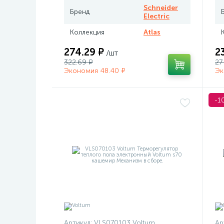
Schneider
Бренд
Electric
Коллекция
Atlas
274.29 ₽
2
/шт
322.69 ₽
27
Экономия 48.40 ₽
Эк
-1
Артикул:
VLS070103 Voltum
Ар