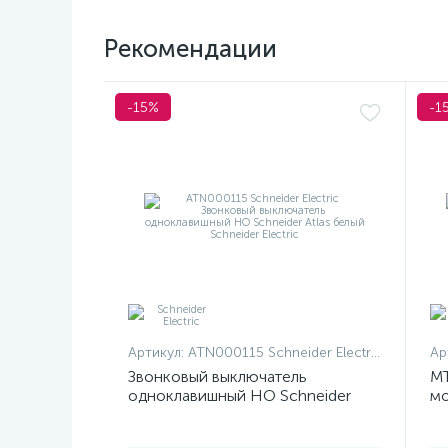
Рекомендации
-15%
-1
Артикул:
ATN000115 Schneider Electric
Ар
Звонковый выключатель
MT
одноклавишный НО Schneider
мо
Atlas белый
те
Me