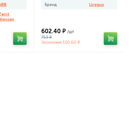
ABB
Бренд
Liregus
Zenit
Niessen
602.40 ₽
/шт
753 ₽
Экономия 150.60 ₽