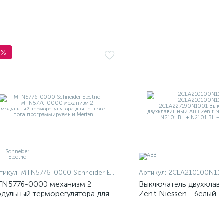
5%
тикул:
MTN5776-0000 Schneider Electric
Артикул:
2CLA210100N1101 + 2CLA210100N
N5776-0000 механизм 2
Выключатель двухкла
дульный терморегулятора для
Zenit Niessen - белый
плого пола программируемый
rten