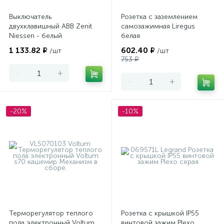
Выключатель
Розетка с заземлением
двухклавишный ABB Zenit
самозажимная Liregus
Niessen - белый
белая
1 133.82 ₽
602.40 ₽
/шт
/шт
753 ₽
-
+
-
+
-20%
-10%
Терморегулятор теплого
Розетка с крышкой IP55
пола электронный Voltum
винтовой зажим Plexo