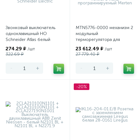
Звонковый выключатель
MTN5776-0000 механизм 2
одноклавишный НО
модульный
Schneider Atlas белый
терморегулятора для
теплого пола
274.29 ₽
23 612.49 ₽
/шт
/шт
программируемый Merten
322.69 ₽
27 779.40 ₽
-
+
-
+
-20%