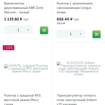
Выключатель
Розетка с заземлением
двухклавишный ABB Zenit
самозажимная Liregus
Niessen - белый
белая
1 133.82 ₽
602.40 ₽
/шт
/шт
753 ₽
-
+
-
+
-10%
Розетка с крышкой IP55
Терморегулятор теплого
винтовой зажим Plexo
пола электронный Voltum
серая
s70 кашемир