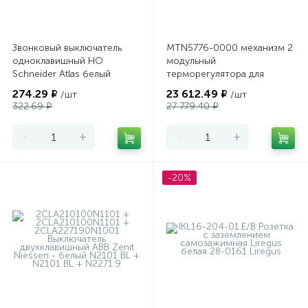
Звонковый выключатель
MTN5776-0000 механизм 2
одноклавишный НО
модульный
Schneider Atlas белый
терморегулятора для
теплого пола
274.29 ₽
23 612.49 ₽
/шт
/шт
программируемый Merten
322.69 ₽
27 779.40 ₽
-
+
-
+
-20%