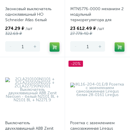
Звонковый выключатель
MTN5776-0000 механизм 2
одноклавишный НО
модульный
Schneider Atlas белый
терморегулятора для
теплого пола
274.29 ₽
23 612.49 ₽
/шт
/шт
программируемый Merten
322.69 ₽
27 779.40 ₽
-
+
-
+
-20%
Выключатель
Розетка с заземлением
двухклавишный ABB Zenit
самозажимная Liregus