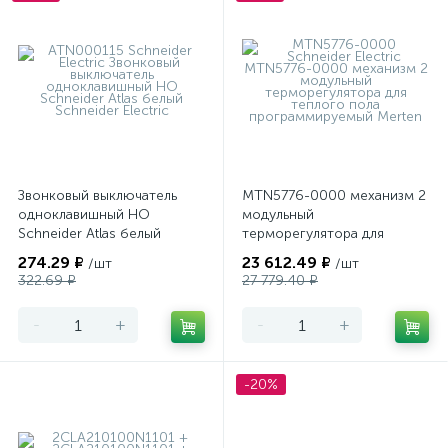
Звонковый выключатель
MTN5776-0000 механизм 2
одноклавишный НО
модульный
Schneider Atlas белый
терморегулятора для
теплого пола
274.29 ₽
23 612.49 ₽
/шт
/шт
программируемый Merten
322.69 ₽
27 779.40 ₽
-
+
-
+
-20%