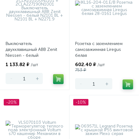
Выключатель
Розетка с заземлением
двухклавишный ABB Zenit
самозажимная Liregus
Niessen - белый
белая
1 133.82 ₽
602.40 ₽
/шт
/шт
753 ₽
-
+
-
+
-20%
-10%