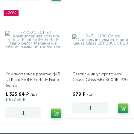
-20%
Компьютерная розетка rj45
Светильник ультратонкий
UTP cat 5e IEK Forte & Piano
Gauss Glass 6Вт 3000K IP20
белая
1 325.84 ₽
679 ₽
/шт
/шт
1 657.30 ₽
-
+
-
+