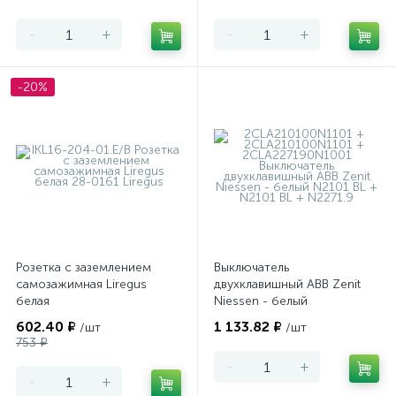
-
+
-
+
-20%
Розетка с заземлением
Выключатель
самозажимная Liregus
двухклавишный ABB Zenit
белая
Niessen - белый
602.40 ₽
1 133.82 ₽
/шт
/шт
753 ₽
-
+
-
+