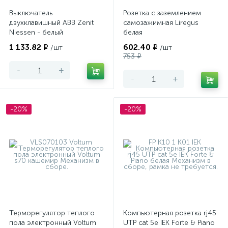
Выключатель
Розетка с заземлением
двухклавишный ABB Zenit
самозажимная Liregus
Niessen - белый
белая
1 133.82 ₽
602.40 ₽
/шт
/шт
753 ₽
-
+
-
+
-20%
-20%
Терморегулятор теплого
Компьютерная розетка rj45
пола электронный Voltum
UTP cat 5e IEK Forte & Piano