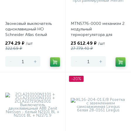
Звонковый выключатель
MTN5776-0000 механизм 2
одноклавишный НО
модульный
Schneider Atlas белый
терморегулятора для
теплого пола
274.29 ₽
23 612.49 ₽
/шт
/шт
программируемый Merten
322.69 ₽
27 779.40 ₽
-
+
-
+
-20%