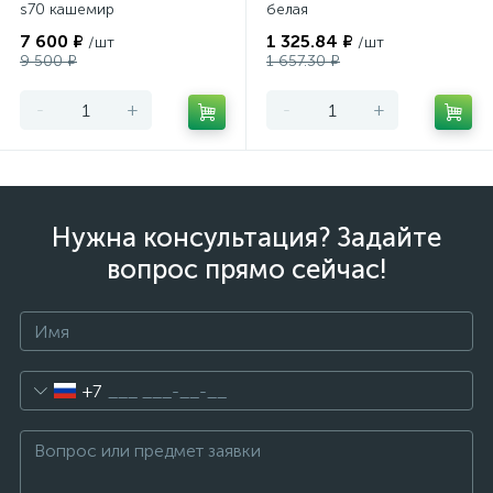
s70 кашемир
белая
7 600 ₽
1 325.84 ₽
/шт
/шт
9 500 ₽
1 657.30 ₽
-
+
-
+
Нужна консультация? Задайте
вопрос прямо сейчас!
+7