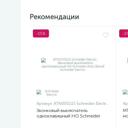
Рекомендации
-15%
-1
Артикул:
ATN000115 Schneider Electric
Ар
Звонковый выключатель
MT
одноклавишный НО Schneider
мо
Atlas белый
те
Me