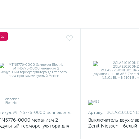
5%
тикул:
MTN5776-0000 Schneider Electric
Артикул:
2CLA210100N1101 + 2CLA210100N
N5776-0000 механизм 2
Выключатель двухкла
дульный терморегулятора для
Zenit Niessen - белый
плого пола программируемый
rten