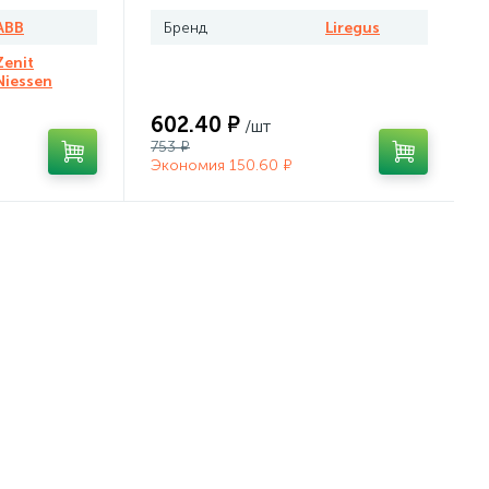
ABB
Бренд
Liregus
Zenit
Niessen
602.40 ₽
/шт
753 ₽
Экономия 150.60 ₽