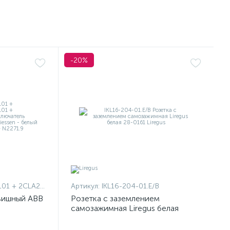
-20%
1101 + 2CLA227190N1001
Артикул:
IKL16-204-01.E/B
вишный ABB
Розетка с заземлением
самозажимная Liregus белая