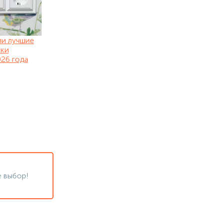
ли лучшие
нки
26 года
 выбор!