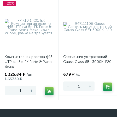
-20%
Компьютерная розетка rj45
Светильник ультратонкий
UTP cat 5e IEK Forte & Piano
Gauss Glass 6Вт 3000K IP20
белая
1 325.84 ₽
679 ₽
/шт
/шт
1 657.30 ₽
-
+
-
+