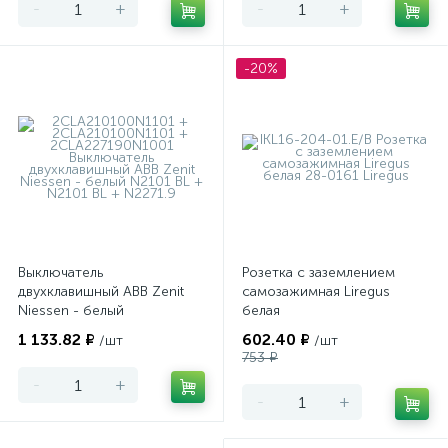
-
+
-
+
-20%
Выключатель
Розетка с заземлением
двухклавишный ABB Zenit
самозажимная Liregus
Niessen - белый
белая
1 133.82 ₽
602.40 ₽
/шт
/шт
753 ₽
-
+
-
+