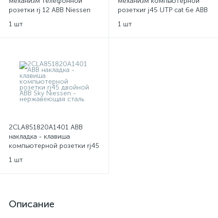
механизм телефонной
механизм компьютерной
розетки rj 12 ABB Niessen
розеткиr j45 UTP cat 6e ABB
Niessen
1 шт
1 шт
2CLA851820A1401 ABB
накладка - клавиша
компьютерной розетки rj45
двойной ABB Sky Niessen -
1 шт
нержавеющая сталь
Описание