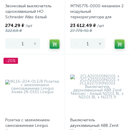
Звонковый выключатель
MTN5776-0000 механизм 2
одноклавишный НО
модульный
Schneider Atlas белый
терморегулятора для
теплого пола
274.29 ₽
23 612.49 ₽
/шт
/шт
программируемый Merten
322.69 ₽
27 779.40 ₽
-
+
-
+
-20%
Розетка с заземлением
Выключатель
самозажимная Liregus
двухклавишный ABB Zenit