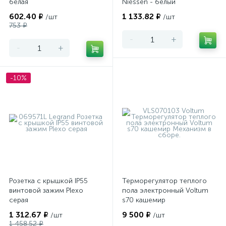
белая
Niessen - белый
602.40 ₽
1 133.82 ₽
/шт
/шт
753 ₽
-
+
-
+
-10%
Розетка с крышкой IP55
Терморегулятор теплого
винтовой зажим Plexo
пола электронный Voltum
серая
s70 кашемир
1 312.67 ₽
9 500 ₽
/шт
/шт
1 458.52 ₽